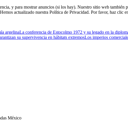
riencia, y para mostrar anuncios (si los hay). Nuestro sitio web tambi
. Hemos actualizado nuestra Política de Privacidad. Por favor, haz clic e
ía argelina
La conferencia de Estocolmo 1972 y su legado en la diplom
rantizan su supervivencia en hábitats extremos
Los imperios comerciales
zadas México