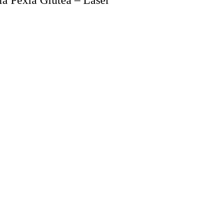
 la Pexia Glutea – Láser