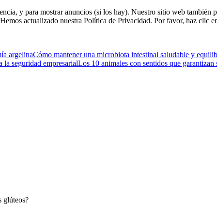
riencia, y para mostrar anuncios (si los hay). Nuestro sitio web tambi
. Hemos actualizado nuestra Política de Privacidad. Por favor, haz clic e
ía argelina
Cómo mantener una microbiota intestinal saludable y equili
a la seguridad empresarial
Los 10 animales con sentidos que garantizan 
s glúteos?