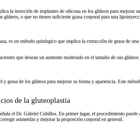
plica la inserción de implantes de silicona en los glúteos para mejorar
 glúteos, o que no tienen suficiente grasa corporal para una lipoinyecc
sa, es un método quirúrgico que implica la extracción de grasa de una p
cientes que desean un aumento moderado en el tamaño de sus glúteos y t
l y grasa de los glúteos para mejorar su forma y apariencia. Este método
cios de la gluteoplastia
señala el Dr. Gabriel Cubillos. En primer lugar, el procedimiento puede
orregir asimetrías y mejorar la proporción corporal en general.