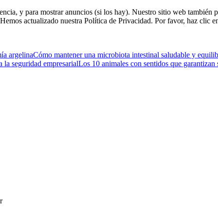
riencia, y para mostrar anuncios (si los hay). Nuestro sitio web tambi
. Hemos actualizado nuestra Política de Privacidad. Por favor, haz clic e
ía argelina
Cómo mantener una microbiota intestinal saludable y equili
a la seguridad empresarial
Los 10 animales con sentidos que garantizan 
r