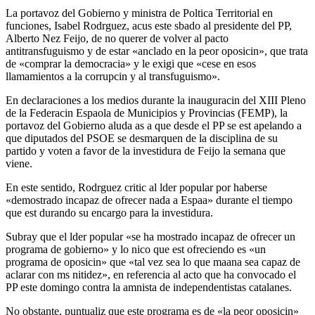
La portavoz del Gobierno y ministra de Poltica Territorial en
funciones, Isabel Rodrguez, acus este sbado al presidente del PP,
Alberto Nez Feijo, de no querer de volver al pacto
antitransfuguismo y de estar «anclado en la peor oposicin», que trata
de «comprar la democracia» y le exigi que «cese en esos
llamamientos a la corrupcin y al transfuguismo».
En declaraciones a los medios durante la inauguracin del XIII Pleno
de la Federacin Espaola de Municipios y Provincias (FEMP), la
portavoz del Gobierno aluda as a que desde el PP se est apelando a
que diputados del PSOE se desmarquen de la disciplina de su
partido y voten a favor de la investidura de Feijo la semana que
viene.
En este sentido, Rodrguez critic al lder popular por haberse
«demostrado incapaz de ofrecer nada a Espaa» durante el tiempo
que est durando su encargo para la investidura.
Subray que el lder popular «se ha mostrado incapaz de ofrecer un
programa de gobierno» y lo nico que est ofreciendo es «un
programa de oposicin» que «tal vez sea lo que maana sea capaz de
aclarar con ms nitidez», en referencia al acto que ha convocado el
PP este domingo contra la amnista de independentistas catalanes.
No obstante, puntualiz que este programa es de «la peor oposicin»