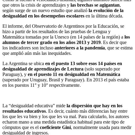
que otros la crisis de aprendizajes y
las brechas se agigantan
,
según surge de un nuevo estudio que analizó
la evolución de la
desigualdad en los desempeños escolares
en la última década.
El informe, del Observatorio de Argentinos por la Educación, se
hizo a partir de los resultados de las pruebas de Lengua y
Matemática tomadas por la Unesco (en 14 países de la región) a
los
alumnos de tercer grado en los años 2013 y 2019
. Es decir que
los indicadores son incluso
anteriores a la pandemia
, que se estima
que amplió aún más las inequidades.
La Argentina se ubica
en el puesto 13 sobre esos 14 países en
desigualdad de aprendizajes de Lectura
(solo superado por
Paraguay), y
en el puesto 11 en desigualdad en Matemática
(superado por Uruguay, Brasil y Paraguay). En 2013 el país estaba
en los puestos 11° y 10° respectivamente.
La “desigualdad educativa” mide
la dispersión que hay en los
resultados educativos
. Es decir, cuánto más diferencias hay entre
los que les va bien y los que les va mal. Para calcularlo, los autores
echaron mano a una medida estadística habitual para este tipo de
cómputos que es el
coeficiente Gini
, normalmente usada para medir
desigualdad de ingresos.