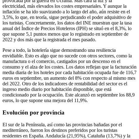
provocada por la guerra en Ucrania. Más cara la luz y la
electricidad, más elevados los costes empresariales. Y aunque la
inflación se ha ido suavizando a lo largo del año, aún resiste en el
3,5%, lo que, en teoría, sigue perjudicando el poder adquisitivo de
los turistas. Concretamente, los datos del INE muestran que la tasa
anual del Índice de Precios Hoteleros (IPH) se situó en el 8,3%, lo
que supone 5,1 puntos menos que lo registrado en septiembre de
2022 y dos más que la registrada el mes pasado.
Pese a todo, la hotelería sigue demostrando una resiliencia
envidiable. Esto es algo que no sucede con otros sectores, como la
manufactura o el comercio, castigados por un descenso en el
consumo y el alza de los costes. Los datos reflejan que la facturación
media diaria de los hoteles por cada habitación ocupada fue de 116,7
euros en septiembre, un aumento del 8% con respecto al mismo mes
del 2022. Otro de los indicadores de rentabilidad del sector es el
ingreso medio diario por habitación disponible, que está
condicionado por la ocupación. Este alcanzó en septiembre los 88,9
euros, lo que supone una mejora del 11,9%.
Evolución por provincia
El sur de la Península, así como las provincias bañadas por el
mediterráneo, fueron los destinos preferidos por los turistas
residentes en España. Andalucía (21,95%), Cataluña (13,7%) y la