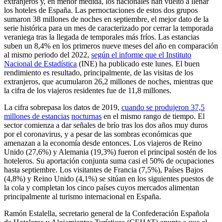
extranjeros y, en menor medida, los nacionales han vuelto a llenar
los hoteles de España. Las pernoctaciones de estos dos grupos
sumaron 38 millones de noches en septiembre, el mejor dato de la
serie histórica para un mes de caracterizado por cerrar la temporada
veraniega tras la llegada de temporales más fríos. Las estancias
suben un 8,4% en los primeros nueve meses del año en comparación
al mismo periodo del 2022,
según el informe que el Instituto
Nacional de Estadística
(INE) ha publicado este lunes. El buen
rendimiento es resultado, principalmente, de las visitas de los
extranjeros, que acumularon 26,2 millones de noches, mientras que
la cifra de los viajeros residentes fue de 11,8 millones.
La cifra sobrepasa los datos de 2019,
cuando se produjeron 37,5
millones de estancias
nocturnas
en el mismo rango de tiempo. El
sector comienza a dar señales de brío tras los dos años muy duros
por el coronavirus, y a pesar de las sombras económicas que
amenazan a la economía desde entonces. Los viajeros de Reino
Unido (27,6%) y Alemania (19,3%) fueron el principal sostén de los
hoteleros. Su aportación conjunta suma casi el 50% de ocupaciones
hasta septiembre. Los visitantes de Francia (7,5%), Países Bajos
(4,8%) y Reino Unido (4,1%) se sitúan en los siguientes puestos de
la cola y completan los cinco países cuyos mercados alimentan
principalmente al turismo internacional en España.
Ramón Estalella, secretario general de la Confederación Española