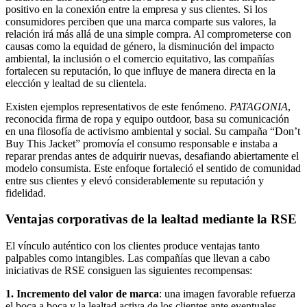
positivo en la conexión entre la empresa y sus clientes. Si los
consumidores perciben que una marca comparte sus valores, la
relación irá más allá de una simple compra. Al comprometerse con
causas como la equidad de género, la disminución del impacto
ambiental, la inclusión o el comercio equitativo, las compañías
fortalecen su reputación, lo que influye de manera directa en la
elección y lealtad de su clientela.
Existen ejemplos representativos de este fenómeno.
PATAGONIA
,
reconocida firma de ropa y equipo outdoor, basa su comunicación
en una filosofía de activismo ambiental y social. Su campaña “Don’t
Buy This Jacket” promovía el consumo responsable e instaba a
reparar prendas antes de adquirir nuevas, desafiando abiertamente el
modelo consumista. Este enfoque fortaleció el sentido de comunidad
entre sus clientes y elevó considerablemente su reputación y
fidelidad.
Ventajas corporativas de la lealtad mediante la RSE
El vínculo auténtico con los clientes produce ventajas tanto
palpables como intangibles. Las compañías que llevan a cabo
iniciativas de RSE consiguen las siguientes recompensas:
1. Incremento del valor de marca
: una imagen favorable refuerza
el boca a boca y la lealtad activa de los clientes ante eventuales