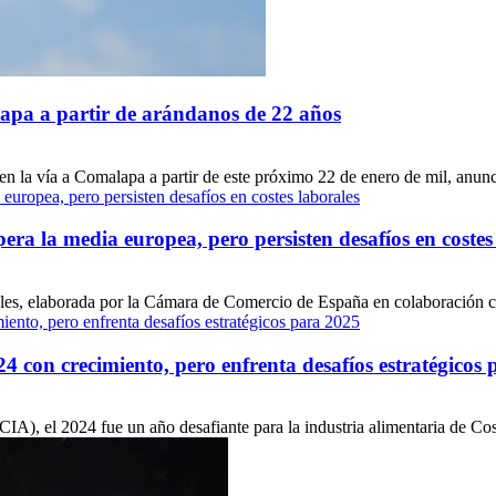
apa a partir de arándanos de 22 años
en la vía a Comalapa a partir de este próximo 22 de enero de mil, anunc
a la media europea, pero persisten desafíos en costes
ales, elaborada por la Cámara de Comercio de España en colaboración c
24 con crecimiento, pero enfrenta desafíos estratégicos
A), el 2024 fue un año desafiante para la industria alimentaria de Cost