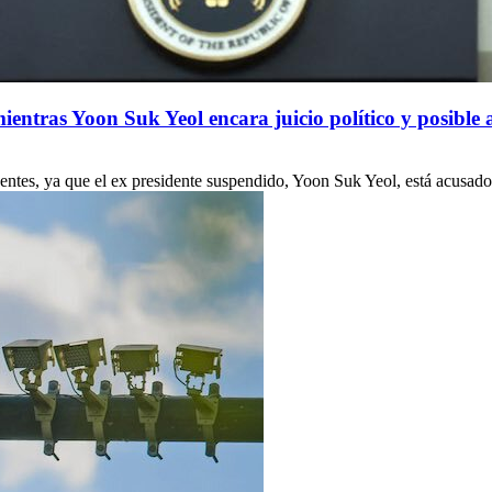
mientras Yoon Suk Yeol encara juicio político y posible 
cedentes, ya que el ex presidente suspendido, Yoon Suk Yeol, está acusad