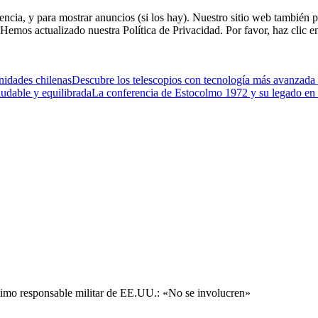
riencia, y para mostrar anuncios (si los hay). Nuestro sitio web tambi
. Hemos actualizado nuestra Política de Privacidad. Por favor, haz clic e
unidades chilenas
Descubre los telescopios con tecnología más avanzada
udable y equilibrada
La conferencia de Estocolmo 1972 y su legado en 
áximo responsable militar de EE.UU.: «No se involucren»