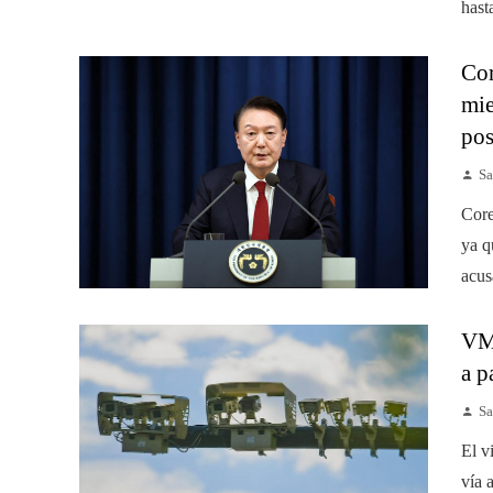
hast
Cor
mie
pos
Sa
Core
ya q
acus
VMT
a p
Sa
El v
vía 