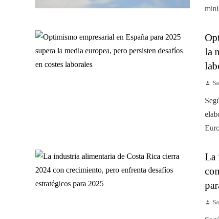
mini
Opt
la 
lab
Sa
Segú
elab
Euro
La 
con
par
Sa