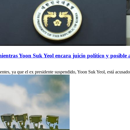
mientras Yoon Suk Yeol encara juicio político y posible 
cedentes, ya que el ex presidente suspendido, Yoon Suk Yeol, está acusad