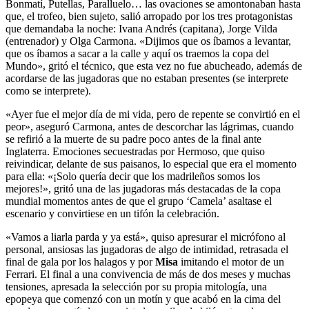
Bonmatí, Putellas, Paralluelo… las ovaciones se amontonaban hasta
que, el trofeo, bien sujeto, salió arropado por los tres protagonistas
que demandaba la noche: Ivana Andrés (capitana), Jorge Vilda
(entrenador) y Olga Carmona. «Dijimos que os íbamos a levantar,
que os íbamos a sacar a la calle y aquí os traemos la copa del
Mundo», gritó el técnico, que esta vez no fue abucheado, además de
acordarse de las jugadoras que no estaban presentes (se interprete
como se interprete).
«Ayer fue el mejor día de mi vida, pero de repente se convirtió en el
peor», aseguró Carmona, antes de descorchar las lágrimas, cuando
se refirió a la muerte de su padre poco antes de la final ante
Inglaterra. Emociones secuestradas por Hermoso, que quiso
reivindicar, delante de sus paisanos, lo especial que era el momento
para ella: «¡Solo quería decir que los madrileños somos los
mejores!», gritó una de las jugadoras más destacadas de la copa
mundial momentos antes de que el grupo ‘Camela’ asaltase el
escenario y convirtiese en un tifón la celebración.
«Vamos a liarla parda y ya está», quiso apresurar el micrófono al
personal, ansiosas las jugadoras de algo de intimidad, retrasada el
final de gala por los halagos y por
Misa
imitando el motor de un
Ferrari. El final a una convivencia de más de dos meses y muchas
tensiones, apresada la selección por su propia mitología, una
epopeya que comenzó con un motín y que acabó en la cima del