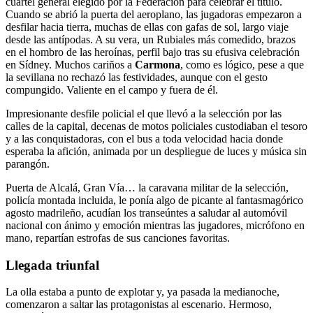
cuartel general elegido por la Federación para celebrar el título.
Cuando se abrió la puerta del aeroplano, las jugadoras empezaron a
desfilar hacia tierra, muchas de ellas con gafas de sol, largo viaje
desde las antípodas. A su vera, un Rubiales más comedido, brazos
en el hombro de las heroínas, perfil bajo tras su efusiva celebración
en Sídney. Muchos cariños a
Carmona
, como es lógico, pese a que
la sevillana no rechazó las festividades, aunque con el gesto
compungido. Valiente en el campo y fuera de él.
Impresionante desfile policial el que llevó a la selección por las
calles de la capital, decenas de motos policiales custodiaban el tesoro
y a las conquistadoras, con el bus a toda velocidad hacia donde
esperaba la afición, animada por un despliegue de luces y música sin
parangón.
Puerta de Alcalá, Gran Vía… la caravana militar de la selección,
policía montada incluida, le ponía algo de picante al fantasmagórico
agosto madrileño, acudían los transeúntes a saludar al automóvil
nacional con ánimo y emoción mientras las jugadores, micrófono en
mano, repartían estrofas de sus canciones favoritas.
Llegada triunfal
La olla estaba a punto de explotar y, ya pasada la medianoche,
comenzaron a saltar las protagonistas al escenario. Hermoso,